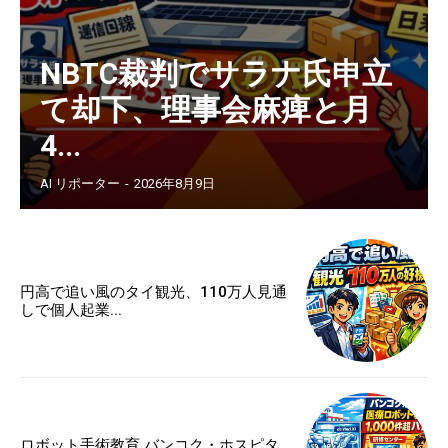
NBTC裁判でサラナ氏申立
て却下、理事会麻痺と月
4...
AI リポーター
-
2026年8月9日
円高で追い風のタイ観光、110万人見通
しで個人起業...
ロボット手術教育 バンコク・ホスピタ