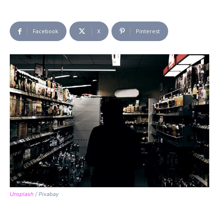
Facebook
X
Pinterest
Unsplash
/ Pixabay