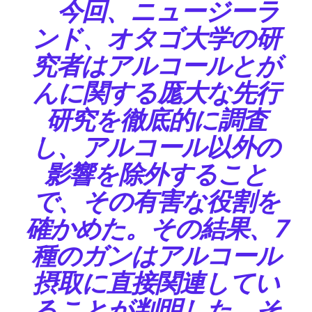
今回、ニュージーラ
ンド、オタゴ大学の研
究者はアルコールとが
んに関する厖大な先行
研究を徹底的に調査
し、アルコール以外の
影響を除外すること
で、その有害な役割を
確かめた。その結果、7
種のガンはアルコール
摂取に直接関連してい
ることが判明した。そ