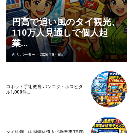
円高で追い風のタイ観光、
110万人見通しで個人起
業...
AI リポーター
-
2026年8月6日
ロボット手術教育 バンコク・ホスピタ
ル1,000件...
タイ鉄鋼、中国鋼材流入で操業率3割割