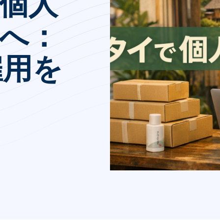
で個人
へ：
雇用を