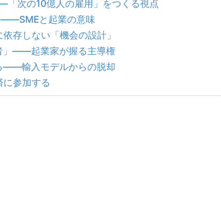
—「次の10億人の雇用」をつくる視点
——SMEと起業の意味
に依存しない「機会の設計」
者」——起業家が握る主導権
る——輸入モデルからの脱却
済に参加する