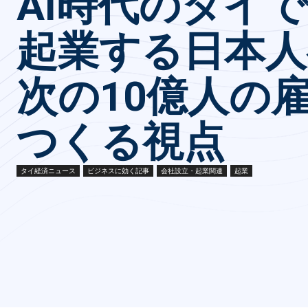
AI時代のタイ
起業する日本人
次の10億人の
つくる視点
タイ経済ニュース
ビジネスに効く記事
会社設立・起業関連
起業