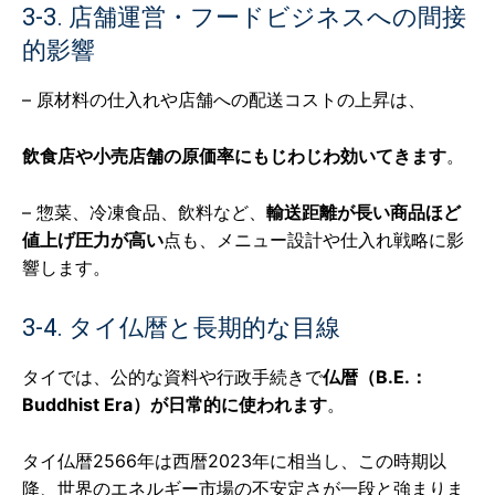
3-3. 店舗運営・フードビジネスへの間接
的影響
– 原材料の仕入れや店舗への配送コストの上昇は、
飲食店や小売店舗の原価率にもじわじわ効いてきます
。
– 惣菜、冷凍食品、飲料など、
輸送距離が長い商品ほど
値上げ圧力が高い
点も、メニュー設計や仕入れ戦略に影
響します。
3-4. タイ仏暦と長期的な目線
タイでは、公的な資料や行政手続きで
仏暦（B.E.：
Buddhist Era）が日常的に使われます
。
タイ仏暦2566年は西暦2023年に相当し、この時期以
降、世界のエネルギー市場の不安定さが一段と強まりま