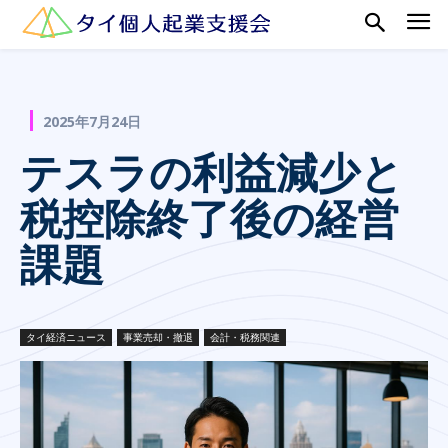
2025年7月24日
テスラの利益減少と
税控除終了後の経営
課題
タイ経済ニュース
事業売却・撤退
会計・税務関連