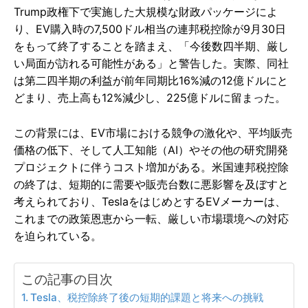
Trump政権下で実施した大規模な財政パッケージによ
り、EV購入時の7,500ドル相当の連邦税控除が9月30日
をもって終了することを踏まえ、「今後数四半期、厳し
い局面が訪れる可能性がある」と警告した。実際、同社
は第二四半期の利益が前年同期比16%減の12億ドルにと
どまり、売上高も12%減少し、225億ドルに留まった。
この背景には、EV市場における競争の激化や、平均販売
価格の低下、そして人工知能（AI）やその他の研究開発
プロジェクトに伴うコスト増加がある。米国連邦税控除
の終了は、短期的に需要や販売台数に悪影響を及ぼすと
考えられており、TeslaをはじめとするEVメーカーは、
これまでの政策恩恵から一転、厳しい市場環境への対応
を迫られている。
この記事の目次
Tesla、税控除終了後の短期的課題と将来への挑戦