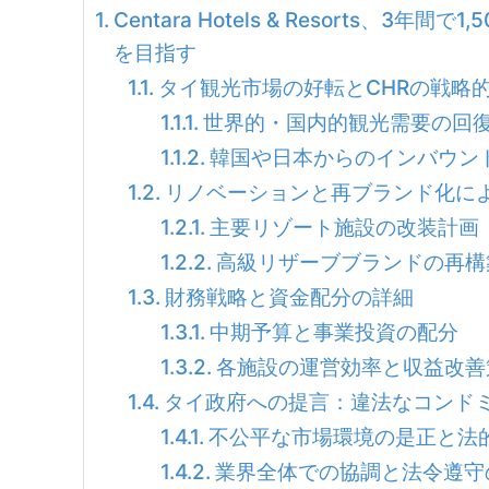
Centara Hotels & Resorts
を目指す
タイ観光市場の好転とCHRの戦略
世界的・国内的観光需要の回
韓国や日本からのインバウン
リノベーションと再ブランド化に
主要リゾート施設の改装計画
高級リザーブブランドの再構
財務戦略と資金配分の詳細
中期予算と事業投資の配分
各施設の運営効率と収益改善
タイ政府への提言：違法なコンド
不公平な市場環境の是正と法
業界全体での協調と法令遵守