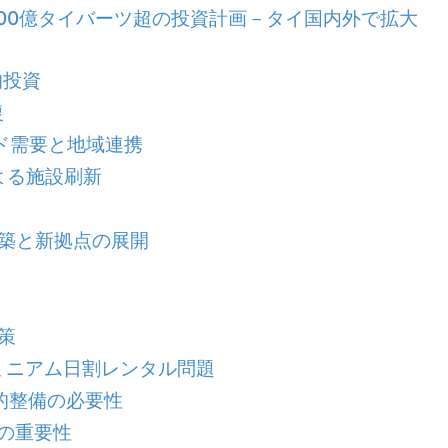
、3年間で1,500億タイバーツ超の投資計画－タイ国内外で拡大
的投資
復
ド需要と地域連携
よる施設刷新
築と新拠点の展開
策
ミニアム日割レンタル問題
的整備の必要性
の重要性