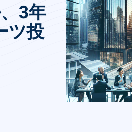
、3年
バーツ投