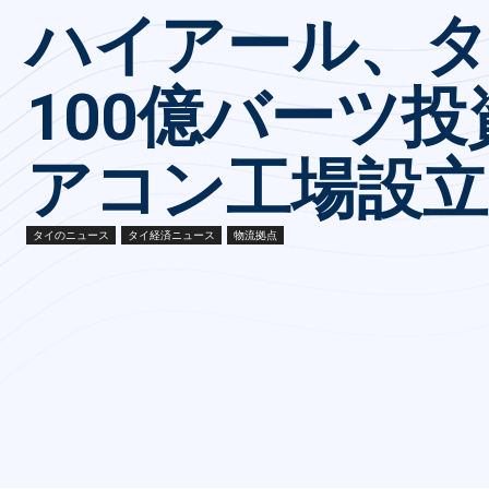
ハイアール、
100億バーツ
アコン工場設立
タイのニュース
タイ経済ニュース
物流拠点