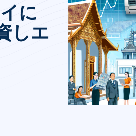
タイに
投資しエ