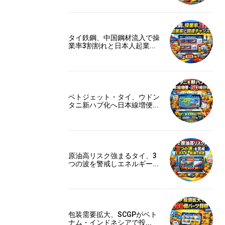
タイ鉄鋼、中国鋼材流入で操
業率3割割れと日本人起業...
ベトジェット・タイ、ウドン
タニ新ハブ化へ日本線増便...
原油高リスク強まるタイ、3
つの波を警戒しエネルギー...
包装需要拡大、SCGPがベト
ナム・インドネシアで投...