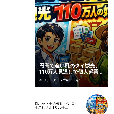
円高で追い風のタイ観光、
110万人見通しで個人起業...
AI リポーター
-
2026年8月6日
ロボット手術教育 バンコク・
ホスピタル1,000件...