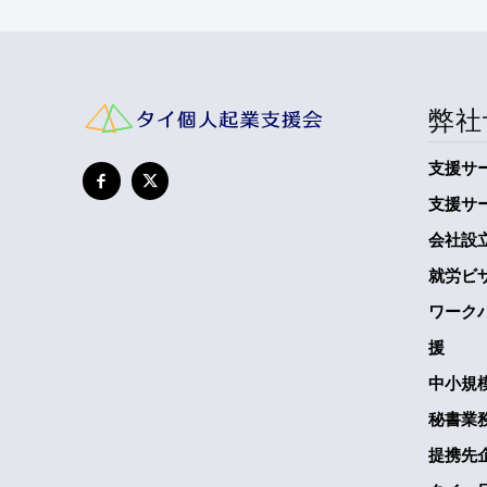
弊社
支援サ
支援サ
会社設
就労ビ
ワーク
援
中小規
秘書業
提携先