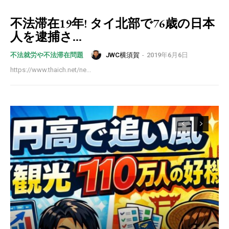
不法滞在19年! タイ北部で76歳の日本
人を逮捕さ...
JWC横須賀
-
2019年6月6日
不法就労や不法滞在問題
https://www.thaich.net/ne...