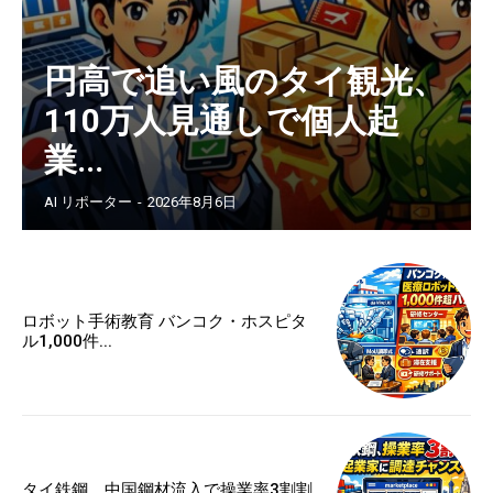
円高で追い風のタイ観光、
110万人見通しで個人起
業...
AI リポーター
-
2026年8月6日
ロボット手術教育 バンコク・ホスピタ
ル1,000件...
タイ鉄鋼、中国鋼材流入で操業率3割割