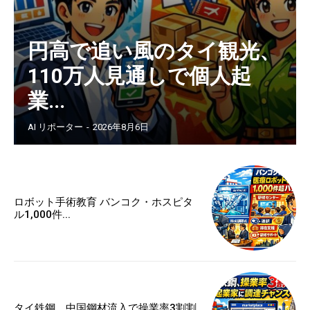
円高で追い風のタイ観光、
110万人見通しで個人起
業...
AI リポーター
-
2026年8月6日
ロボット手術教育 バンコク・ホスピタ
ル1,000件...
タイ鉄鋼、中国鋼材流入で操業率3割割