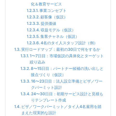
化＆教育サービス
事業コンセプト
顧客像（仮説）
提供価値
収益モデル（仮説）
集客チャネル（仮説）
4名のタイ人スタッフ設計（例）
実行ロードマップ：最初の30日で何をするか
1〜7日目：市場仮説の具体化とターゲット
絞り込み
8〜15日目：パートナー候補の洗い出しと
接点づくり（仮説）
16〜23日目：法人設立準備とビザ／ワー
クパーミット設計
24〜30日目：初期サービス設計と見積も
りテンプレート作成
ビザ／ワークパーミット／タイ人4名雇用を踏
まえた現実的な設計