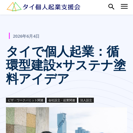
2026年6月4日
タイで個人起業：循
環型建設×サステナ塗
料アイデア
ビザ・ワークパミット関連
会社設立・起業関連
法人設立