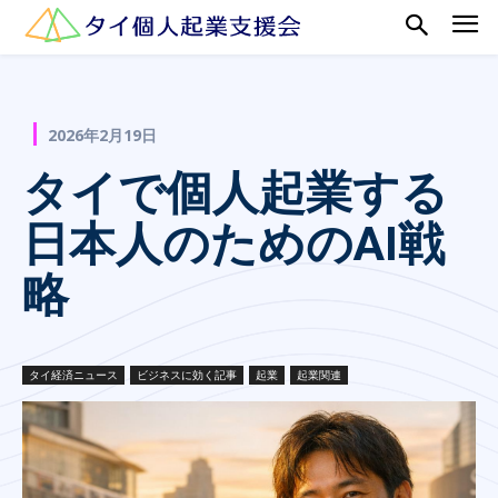
2026年2月19日
タイで個人起業する
日本人のためのAI戦
略
タイ経済ニュース
ビジネスに効く記事
起業
起業関連