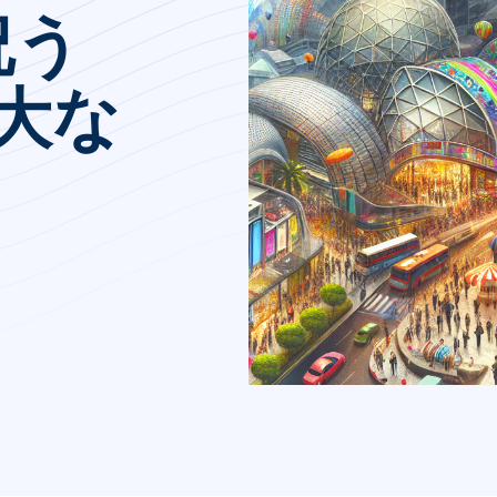
祝う
壮大な