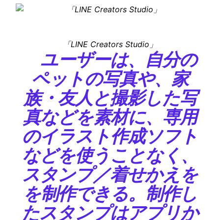
「LINE Creators Studio」
ユーザーは、自分の
ペットの写真や、家
族・友人と撮影した写
真などを素材に、専用
のイラスト作成ソフト
などを使うことなく、
スタンプ／着せかえを
を制作できる。制作し
たスタンプはアプリか