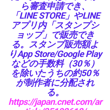
ら審査申請でき、
「LINE STORE」やLINE
アプリ内「スタンプシ
ョップ」で販売でき
る。スタンプ販売額よ
りApp Store/Google Play
などの手数料（30％）
を除いたうちの約50％
が制作者に分配され
る。
https://japan.cnet.com/ar