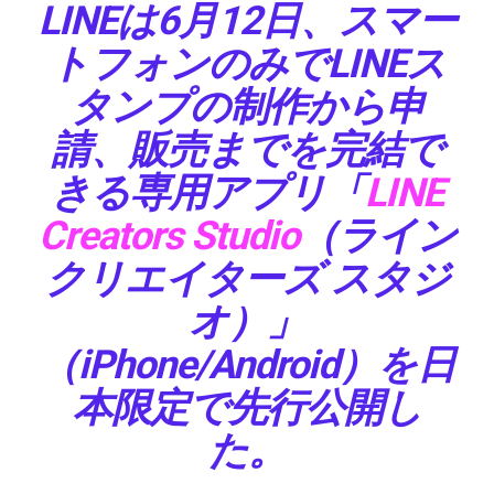
LINEは6月12日、スマー
トフォンのみでLINEス
タンプの制作から申
請、販売までを完結で
きる専用アプリ「
LINE
Creators Studio
（ライン
クリエイターズ スタジ
オ）」
（iPhone/Android）を日
本限定で先行公開し
た。