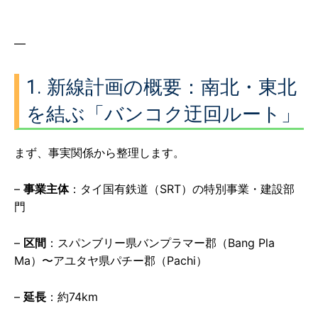
—
1. 新線計画の概要：南北・東北
を結ぶ「バンコク迂回ルート」
まず、事実関係から整理します。
–
事業主体
：タイ国有鉄道（SRT）の特別事業・建設部
門
–
区間
：スパンブリー県バンプラマー郡（Bang Pla
Ma）〜アユタヤ県パチー郡（Pachi）
–
延長
：約74km