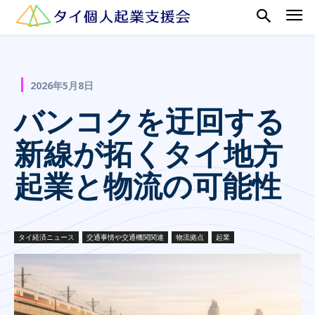
2026年5月8日
バンコクを迂回する
新線が拓くタイ地方
起業と物流の可能性
タイ経済ニュース
交通事情や交通機関関連
物流拠点
起業