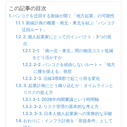
この記事の目次
バンコクを迂回する新線が開く「地方起業」の可能性
1. 新線計画の概要：南北・東北を結ぶ「バンコク
迂回ルート」
2. 個人起業家にとってのインパクト：3つの視
点
2-1. 「南—北・東北」間の物流コスト低減
をどう活かすか
2-2. バンコクを経由しないルート＝「地方
に腰を据える」発想
2-3. 沿線3県8郡で起こり得る変化
3. 起業計画にどう織り込むか：タイムラインと
リスクの捉え方
3-1. 2028年内閣審議という時間軸
3-2. リスク管理の基本的な考え方
3-3. 日本人個人起業家への実務的な示唆
おわりに：インフラ計画を「前提条件」として