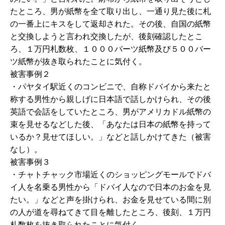
たところ、男が紙幣を全て取り出し、一通り見た後に札
の一番上にキスをして返却された。その後、自国の紙幣
と交換しようと言われ交換したが、後刻確認したとこ
ろ、１万円札数枚、１０００バーツ紙幣及び５００バー
ツ紙幣が抜き取られたことに気付く。
被害事例２
・パヤタイ駅近くのコンビニで、自称ドバイから来たと
称する男性から親しげに日本語で話しかけられ、その後
英語で会話をしていたところ、男がアメリカドル紙幣の
束を見せるなどした後、「あなたは日本の紙幣を持って
いるか？見せてほしい。」などと話しかけてきた（被害
なし）。
被害事例３
・チャトチャック市場近くのショッピングモールでドバ
イ人を名乗る男性から「ドバイ人なので日本のお金を見
たい。」などと声を掛けられ、お金を見せている間に別
の人が道を尋ねてきて目を離したところ、後刻、１万円
札数枚を抜き取られたことに気付く。