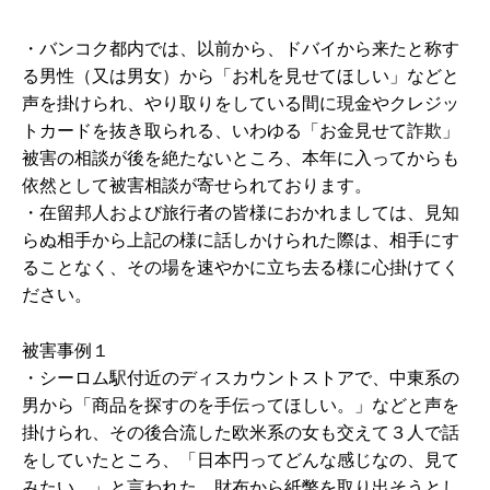
・バンコク都内では、以前から、ドバイから来たと称す
る男性（又は男女）から「お札を見せてほしい」などと
声を掛けられ、やり取りをしている間に現金やクレジッ
トカードを抜き取られる、いわゆる「お金見せて詐欺」
被害の相談が後を絶たないところ、本年に入ってからも
依然として被害相談が寄せられております。
・在留邦人および旅行者の皆様におかれましては、見知
らぬ相手から上記の様に話しかけられた際は、相手にす
ることなく、その場を速やかに立ち去る様に心掛けてく
ださい。
被害事例１
・シーロム駅付近のディスカウントストアで、中東系の
男から「商品を探すのを手伝ってほしい。」などと声を
掛けられ、その後合流した欧米系の女も交えて３人で話
をしていたところ、「日本円ってどんな感じなの、見て
みたい。」と言われた。財布から紙幣を取り出そうとし