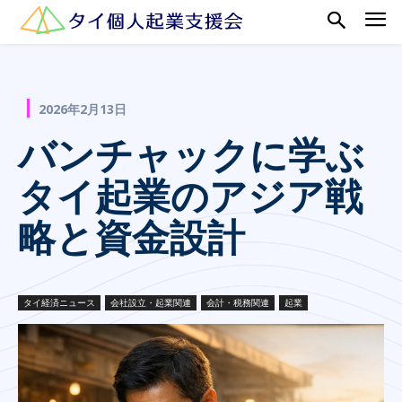
2026年2月13日
バンチャックに学ぶ
タイ起業のアジア戦
略と資金設計
タイ経済ニュース
会社設立・起業関連
会計・税務関連
起業