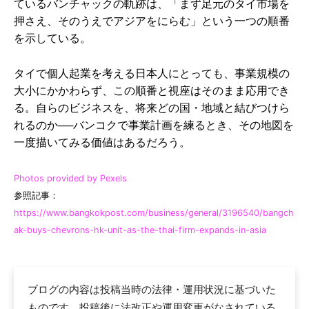
ているバンチャックの軌跡は、「まず足元のタイ市場を
押さえ、そのうえでアジアをにらむ」という一つの順番
を示している。
タイで個人起業を考える日本人にとっても、事業規模の
大小にかかわらず、この順番と視座はそのまま応用でき
る。自らのビジネスを、将来どの国・地域と結びつけら
れるのか──バンコクで事業計画を練るとき、その地図を
一度描いてみる価値はあるだろう。
Photos provided by Pexels
参照記事：
https://www.bangkokpost.com/business/general/3196540/bangch
ak-buys-chevrons-hk-unit-as-the-thai-firm-expands-in-asia
ブログの内容は投稿当時の法律・運用状況に基づいた
ものです。投稿後に法改正や運用変更がなされている