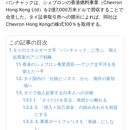
バンチャックは、シェブロンの香港燃料事業（Chevron
Hong Kong Ltd）を2億7,000万米ドルで買収することで
合意した。タイ証券取引所への開示によれば、同社は
Chevron Hong Kongの株式100％を取得する。
この記事の目次
タイのエネルギー大手「バンチャック」に学ぶ、個人
起業家のアジア戦略
香港のシェブロン事業買収──アジア太平洋を見
据えた一手
タイ国内の「伝統ビジネス」から、海外の新領
域へ
タイで個人起業する日本人への示唆
1. 「タイだけを見る」発想から離れる
2. 「借入＋自己資金」の組み合わせを前提
にする
3. 事業ポートフォリオを「単線」にしな
い