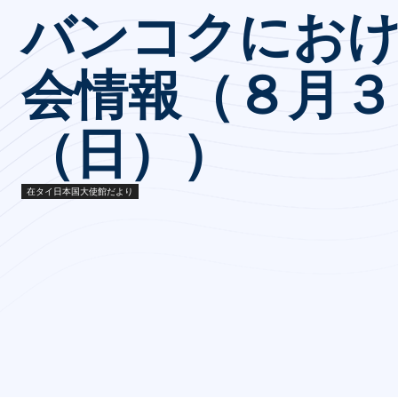
バンコクにお
会情報（８月３
（日））
在タイ日本国大使館だより