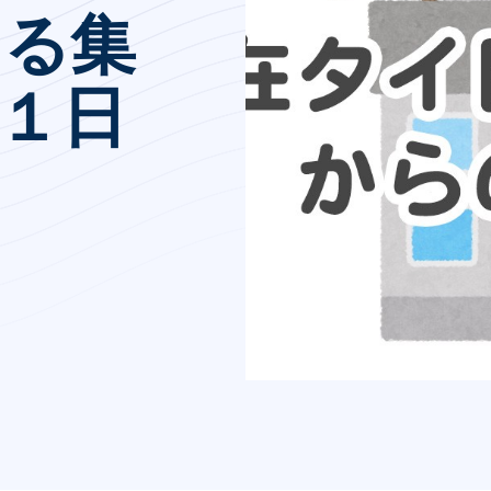
ける集
１日