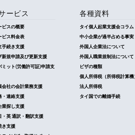
サービス
各種資料
ービスの概要
タイ個人起業支援会コラム
ービス料金表
中小企業が過半占める事実
立手続き支援
外国人企業法について
ザ新規申請及び更新支援
外国人職業規制法について
パミット(労働許可証)申請支
ビザの種類
個人所得税（所得税計算機
模会社の会計業務支援
法人所得税
務・連絡支援
タイ国での離婚手続
企業探し支援
日・英 通訳・翻訳支援
続き支援