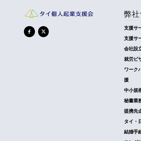
弊社
支援サ
支援サ
会社設
就労ビ
ワーク
援
中小規
秘書業
提携先
タイ・
結婚手