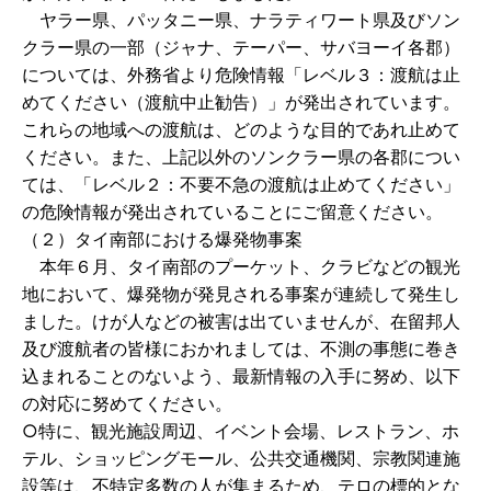
ヤラー県、パッタニー県、ナラティワート県及びソン
クラー県の一部（ジャナ、テーパー、サバヨーイ各郡）
については、外務省より危険情報「レベル３：渡航は止
めてください（渡航中止勧告）」が発出されています。
これらの地域への渡航は、どのような目的であれ止めて
ください。また、上記以外のソンクラー県の各郡につい
ては、「レベル２：不要不急の渡航は止めてください」
の危険情報が発出されていることにご留意ください。
（２）タイ南部における爆発物事案
本年６月、タイ南部のプーケット、クラビなどの観光
地において、爆発物が発見される事案が連続して発生し
ました。けが人などの被害は出ていませんが、在留邦人
及び渡航者の皆様におかれましては、不測の事態に巻き
込まれることのないよう、最新情報の入手に努め、以下
の対応に努めてください。
○特に、観光施設周辺、イベント会場、レストラン、ホ
テル、ショッピングモール、公共交通機関、宗教関連施
設等は、不特定多数の人が集まるため、テロの標的とな