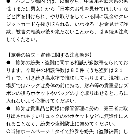
● バンコク都内では、以前から、中東系や欧米系の男
性（または男女）から「日本のお札を見せてほしい」な
どと声を掛けられ、やり取りをしている間に現金やクレ
ジットカードを抜き取られる、いわゆる「お金見せて詐
欺」被害の相談が後を絶たないことから、引き続き注意
してください。
【旅券の紛失・盗難に関する注意喚起】
● 旅券の紛失・盗難に関する相談が多数寄せられてお
ります。今期中の相談件数は８５件（うち盗難は２１
件）で、引き続き高水準で推移しております。混雑した
場所ではバッグは身体の前に持ち、財布等の貴重品はズ
ボンの後ろポケットやバッグのすぐ取り出せるところに
入れないよう心掛けてください。
● 旅券は貴重品と同様に保管管理に努め、第三者に取
り出されやすいリュックの外ポケットなどに無造作に入
れることなく、紛失や盗難防止に努めてください。
○当館ホームページ「タイで旅券を紛失（盗難被害）し