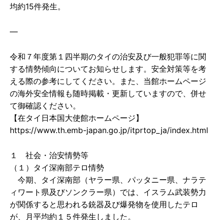
均約15件発生。
—
令和７年度第１四半期のタイの治安及び一般犯罪等に関
する情勢傾向についてお知らせします。安全対策等を考
える際の参考にしてください。また、当館ホームページ
の海外安全情報も随時掲載・更新していますので、併せ
て御確認ください。
【在タイ日本国大使館ホームページ】
https://www.th.emb-japan.go.jp/itprtop_ja/index.html
１ 社会・治安情勢等
（１）タイ深南部テロ情勢
今期、タイ深南部（ヤラー県、パッタニー県、ナラテ
ィワート県及びソンクラー県）では、イスラム武装勢力
が関係すると思われる銃器及び爆発物を使用したテロ
が、月平均約１５件発生しました。