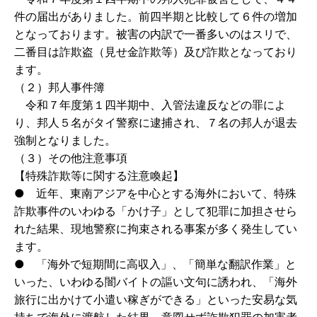
件の届出がありました。前四半期と比較して６件の増加
となっております。被害の内訳で一番多いのはスリで、
二番目は詐欺盗（見せ金詐欺等）及び詐欺となっており
ます。
（２）邦人事件簿
令和７年度第１四半期中、入管法違反などの罪によ
り、邦人５名がタイ警察に逮捕され、７名の邦人が退去
強制となりました。
（３）その他注意事項
【特殊詐欺等に関する注意喚起】
● 近年、東南アジアを中心とする海外において、特殊
詐欺事件のいわゆる「かけ子」として犯罪に加担させら
れた結果、現地警察に拘束される事案が多く発生してい
ます。
● 「海外で短期間に高収入」、「簡単な翻訳作業」と
いった、いわゆる闇バイトの謳い文句に誘われ、「海外
旅行に出かけて小遣い稼ぎができる」といった安易な気