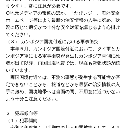
りやすく、常に注意が必要です。
○地元メディアの報道のほか、「たびレジ」、海外安全
ホームページ等により最新の治安情報の入手に努め、状
況に応じて適切かつ十分な安全対策を講じるよう心掛け
てください。
（３） カンボジア国境付近における軍事衝突
本年５月、カンボジア国境付近において、タイ軍とカ
ンボジア軍による軍事衝突が発生しカンボジア軍側に死
者が出て以降、両国国境地帯では、現在も緊張状態が続
いています。
両国国境付近では、不測の事態が発生する可能性が否
定できないことから、報道などから最新の治安情報の入
手に努め、国境地帯へは当面の間、不用意に近づかない
よう十分ご注意ください。
２ 犯罪傾向等
（１）犯罪傾向
令和７年度第１四半期中の邦人犯罪被害として、４４