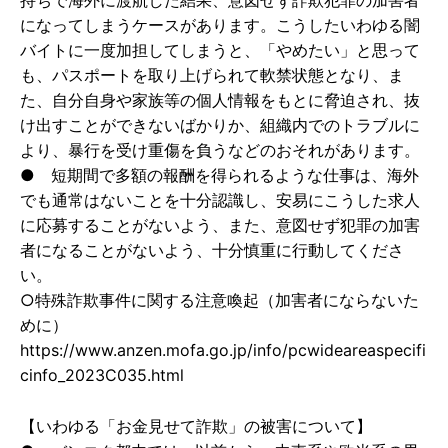
持ちで海外に渡航した結果、意図せず詐欺犯罪の加害者
になってしまうケースがあります。こうしたいわゆる闇
バイトに一度加担してしまうと、「やめたい」と思って
も、パスポートを取り上げられて軟禁状態となり、ま
た、自分自身や家族等の個人情報をもとに脅迫され、抜
け出すことができないばかりか、組織内でのトラブルに
より、暴行を受け重傷を負うなどのおそれがあります。
● 短期間で多額の報酬を得られるような仕事は、海外
でも通常はないことを十分認識し、安易にこうした求人
に応募することがないよう、また、意図せず犯罪の加害
者になることがないよう、十分慎重に行動してくださ
い。
○特殊詐欺事件に関する注意喚起（加害者にならないた
めに）
https://www.anzen.mofa.go.jp/info/pcwideareaspecifi
cinfo_2023C035.html
【いわゆる「お金見せて詐欺」の被害について】