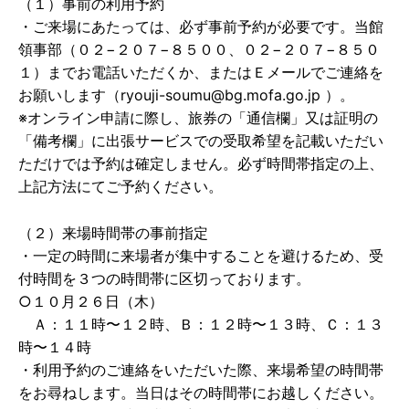
（１）事前の利用予約
・ご来場にあたっては、必ず事前予約が必要です。当館
領事部（０２−２０７−８５００、０２−２０７−８５０
１）までお電話いただくか、またはＥメールでご連絡を
お願いします（ryouji-soumu@bg.mofa.go.jp ）。
※オンライン申請に際し、旅券の「通信欄」又は証明の
「備考欄」に出張サービスでの受取希望を記載いただい
ただけでは予約は確定しません。必ず時間帯指定の上、
上記方法にてご予約ください。
（２）来場時間帯の事前指定
・一定の時間に来場者が集中することを避けるため、受
付時間を３つの時間帯に区切っております。
○１０月２６日（木）
Ａ：１１時〜１２時、Ｂ：１２時〜１３時、Ｃ：１３
時〜１４時
・利用予約のご連絡をいただいた際、来場希望の時間帯
をお尋ねします。当日はその時間帯にお越しください。