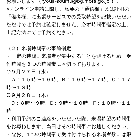
お願いします（ryouji-soumu@bg.mofa.go.jp ）。
※オンライン申請に際し、旅券の「通信欄」又は証明の
「備考欄」に出張サービスでの受取希望を記載いただい
ただけでは予約は確定しません。必ず時間帯指定の上、
上記方法にてご予約ください。
（２）来場時間帯の事前指定
・一定の時間に来場者が集中することを避けるため、受
付時間を３つの時間帯に区切っております。
○９月２７日（水）
Ａ：１５時〜１６時、Ｂ：１６時〜１７時、Ｃ：１７
時〜１８時
○９月２８日（木）
D：８時〜９時、E：９時〜１０時、F：１０時〜１１
時
・利用予約のご連絡をいただいた際、来場希望の時間帯
をお尋ねします。当日はその時間帯にお越しください。
・なお、１つの時間帯で受け付けられる来場者数には限