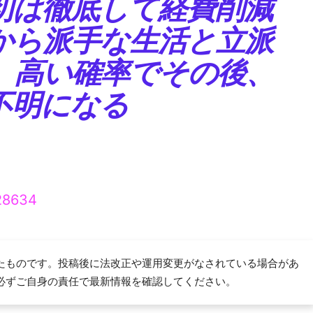
初は徹底して経費削減
から派手な生活と立派
、高い確率でその後、
不明になる
。
=28634
たものです。投稿後に法改正や運用変更がなされている場合があ
必ずご自身の責任で最新情報を確認してください。