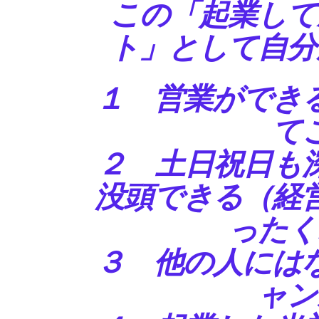
この「起業して
ト」として自分
１ 営業ができ
て
２ 土日祝日も
没頭できる（経
ったく
３ 他の人には
ャン