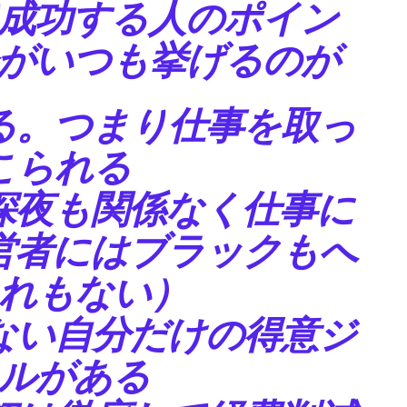
成功する人のポイン
がいつも挙げるのが
る。つまり仕事を取っ
こられる
深夜も関係なく仕事に
営者にはブラックもへ
れもない）
ない自分だけの得意ジ
ルがある