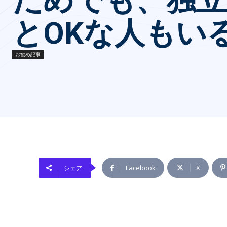
とOKな人もい
お勧め記事
Facebook
X
シェア