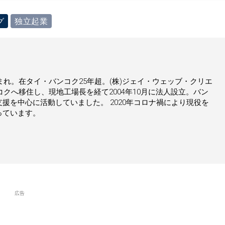
グ
独立起業
まれ。在タイ・バンコク25年超。(株)ジェイ・ウェッブ・クリエ
コクへ移住し、現地工場長を経て2004年10月に法人設立。バン
援を中心に活動していました。 2020年コロナ禍により現役を
っています。
広告